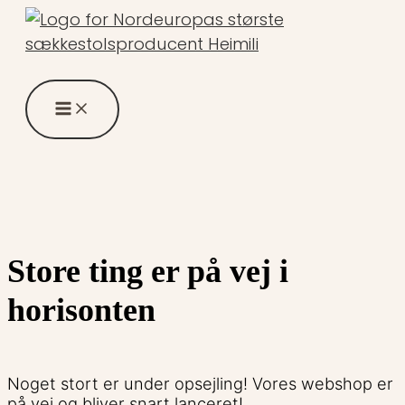
Gå
til
indholdet
Store ting er på vej i
horisonten
Noget stort er under opsejling! Vores webshop er
på vej og bliver snart lanceret!