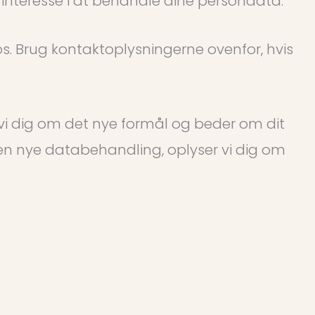
interesse i at behandle dine persondata.
l os. Brug kontaktoplysningerne ovenfor, hvis
 vi dig om det nye formål og beder om dit
den nye databehandling, oplyser vi dig om