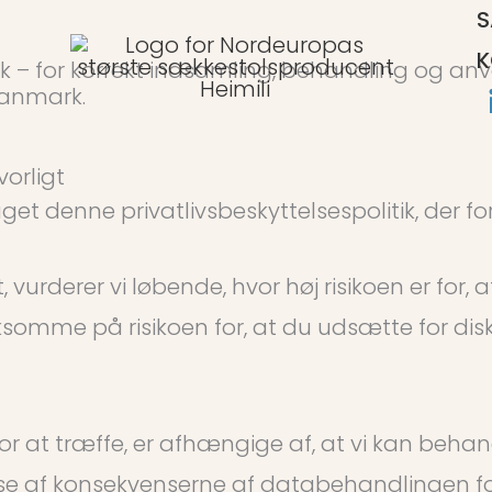
S
K
dk – for korrekt indsamling, behandling og an
Danmark.
orligt
t denne privatlivsbeskyttelsespolitik, der fo
vurderer vi løbende, hvor høj risikoen er for,
mme på risikoen for, at du udsætte for diskrim
ov for at træffe, er afhængige af, at vi kan b
e af konsekvenserne af databehandlingen for 