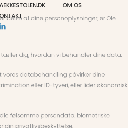
AEKKESTOLEN.DK
OM OS
ONTAKT
vendelse af dine personoplysninger, er Ole
rtæller dig, hvordan vi behandler dine data.
 at vores databehandling påvirker dine
ination eller ID-tyveri, eller lider økonomisk
ehandle følsomme persondata, biometriske
din privatlivsbeskyttelse.