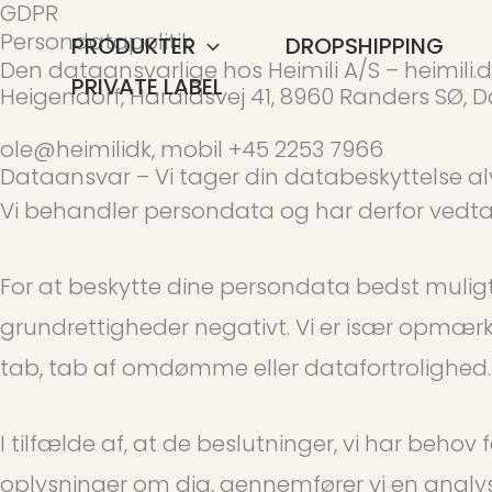
GDPR
Gå
Persondatapolitik
PRODUKTER
DROPSHIPPING
til
Den dataansvarlige hos Heimili A/S – heimili.
PRIVATE LABEL
Heigendorf, Haraldsvej 41, 8960 Randers SØ, 
indholdet
ole@heimilidk, mobil +45 2253 7966
Dataansvar – Vi tager din databeskyttelse alv
Vi behandler persondata og har derfor vedtage
For at beskytte dine persondata bedst muligt, 
grundrettigheder negativt. Vi er især opmærkso
tab, tab af omdømme eller datafortrolighed.
I tilfælde af, at de beslutninger, vi har beh
oplysninger om dig, gennemfører vi en analys