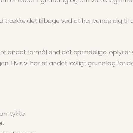
 om et sådant grundlag og om vores legitime 
r tid trække det tilbage ved at henvende dig ti
 et andet formål end det oprindelige, oplyser
. Hvis vi har et andet lovligt grundlag for 
 samtykke
r.